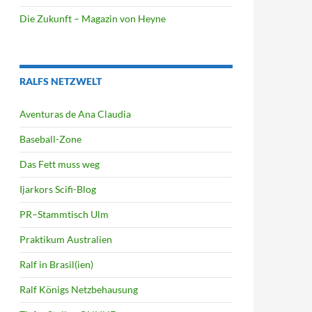
Die Zukunft – Magazin von Heyne
RALFS NETZWELT
Aventuras de Ana Claudia
Baseball-Zone
Das Fett muss weg
Ijarkors Scifi-Blog
PR–Stammtisch Ulm
Praktikum Australien
Ralf in Brasil(ien)
Ralf Königs Netzbehausung