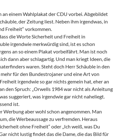
ch an einem Wahlplakat der CDU vorbei. Abgebildet
Schäuble, der Zeitung liest. Neben ihm irgendwas, in
nd Freiheit“ vorkommen.
ss die Worte Sicherheit und Freiheit in
ble irgendwie merkwürdig sind, ist es schon
ens an so einem Plakat vorbeifährt. Man ist noch
sich dann aber schlagartig. Und man kriegt Ideen, die
akaterfinders waren. Steht doch Herr Schäuble in den
el mehr für den Bundestrojaner und eine Art von
reiheit irgendwie so gar nichts gemein hat, eher an
an den Spruch: „Orwells 1984 war nicht als Anleitung
twas suggeriert, was irgendwie gar nicht naheliegt.
send ist.
ieser Werbung aber wohl schon angenommen. Man
darum, die Werbeaussage zu verfremden. Heraus
cherheit ohne Freiheit“ oder „Ich weiß, was Du
ar nicht lustig findet das die Dame, die das Bild für