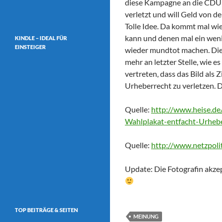
diese Kampagne an die CDU l
verletzt und will Geld von d
Tolle Idee. Da kommt mal wie
kann und denen mal ein wenig
KINDLE – IDEAL FÜR
EINSTEIGER
wieder mundtot machen. Die
mehr an letzter Stelle, wie e
vertreten, dass das Bild als
Urheberrecht zu verletzen. D
Quelle:
http://www.heise.de
Wahlplakat-entfacht-Urheb
Quelle:
http://www.netzpolit
Update: Die Fotografin akze
TOP BEITRÄGE & SEITEN
MEINUNG