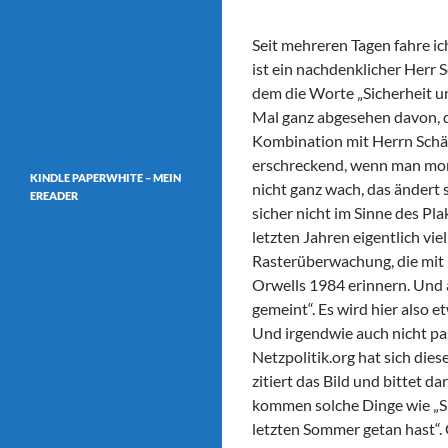
Seit mehreren Tagen fahre i
ist ein nachdenklicher Herr 
dem die Worte „Sicherheit u
Mal ganz abgesehen davon, da
Kombination mit Herrn Schäu
erschreckend, wenn man morg
KINDLE PAPERWHITE – MEIN
nicht ganz wach, das ändert 
EREADER
sicher nicht im Sinne des Pl
letzten Jahren eigentlich vi
Rasterüberwachung, die mit F
Orwells 1984 erinnern. Und 
gemeint“. Es wird hier also e
Und irgendwie auch nicht pas
Netzpolitik.org hat sich d
zitiert das Bild und bittet 
kommen solche Dinge wie „Si
letzten Sommer getan hast“. G