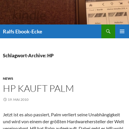
Suchen
Ralfs Ebook-Ecke
ZUM
PRIMÄR
INHALT
MENÜ
SPRINGEN
Schlagwort-Archive: HP
NEWS
HP KAUFT PALM
19. MAI 2010
Jetzt ist es also passiert, Palm verliert seine Unabhängigkeit
und wird von einem der größten Hardwarehersteller der Welt
vereinnahmt. HP hat Palm aufgekauft. Dabei geht es HP wohl