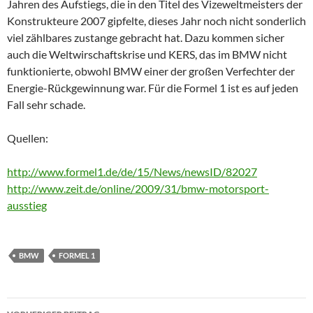
Jahren des Aufstiegs, die in den Titel des Vizeweltmeisters der
Konstrukteure 2007 gipfelte, dieses Jahr noch nicht sonderlich
viel zählbares zustange gebracht hat. Dazu kommen sicher
auch die Weltwirschaftskrise und KERS, das im BMW nicht
funktionierte, obwohl BMW einer der großen Verfechter der
Energie-Rückgewinnung war. Für die Formel 1 ist es auf jeden
Fall sehr schade.
Quellen:
http://www.formel1.de/de/15/News/newsID/82027
http://www.zeit.de/online/2009/31/bmw-motorsport-
ausstieg
BMW
FORMEL 1
Beitrags-