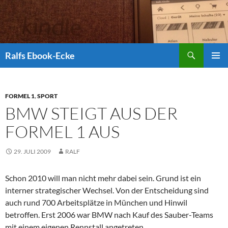
Suchen
Ralfs Ebook-Ecke
ZUM
PRIMÄR
INHALT
MENÜ
SPRINGEN
FORMEL 1
,
SPORT
BMW STEIGT AUS DER
FORMEL 1 AUS
29. JULI 2009
RALF
Schon 2010 will man nicht mehr dabei sein. Grund ist ein
interner strategischer Wechsel. Von der Entscheidung sind
auch rund 700 Arbeitsplätze in München und Hinwil
betroffen. Erst 2006 war BMW nach Kauf des Sauber-Teams
mit einem eigenen Rennstall angetreten.