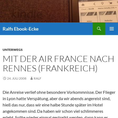
Suchen
Ralfs Ebook-Ecke
ZUM
PRIMÄR
INHALT
MENÜ
SPRINGEN
UNTERWEGS
MIT DER AIR FRANCE NACH
RENNES (FRANKREICH)
24. JULI 2008
RALF
Die Anreise verlief ohne besondere Vorkommnisse. Der Flieger
in Lyon hatte Verspätung, aber da wir abends angereist sind,
hieß das nur, dass wir eine halbe Stunde später im Hotel
angekommen sind. Da haben wir schon viel schlimmeres
erlebt. Sollte wieder einmal gestreikt werden, dann kann es