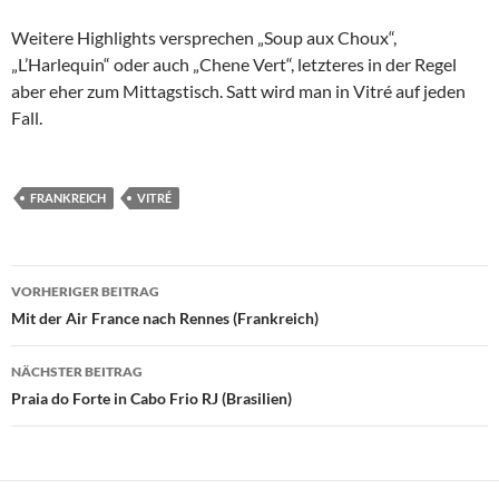
Weitere Highlights versprechen „Soup aux Choux“,
„L’Harlequin“ oder auch „Chene Vert“, letzteres in der Regel
aber eher zum Mittagstisch. Satt wird man in Vitré auf jeden
Fall.
FRANKREICH
VITRÉ
Beitrags-
VORHERIGER BEITRAG
Navigation
Mit der Air France nach Rennes (Frankreich)
NÄCHSTER BEITRAG
Praia do Forte in Cabo Frio RJ (Brasilien)