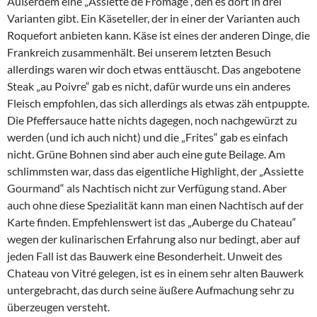
Außerdem eine „Assiette de Fromage“, den es dort in drei
Varianten gibt. Ein Käseteller, der in einer der Varianten auch
Roquefort anbieten kann. Käse ist eines der anderen Dinge, die
Frankreich zusammenhält. Bei unserem letzten Besuch
allerdings waren wir doch etwas enttäuscht. Das angebotene
Steak „au Poivre“ gab es nicht, dafür wurde uns ein anderes
Fleisch empfohlen, das sich allerdings als etwas zäh entpuppte.
Die Pfeffersauce hatte nichts dagegen, noch nachgewürzt zu
werden (und ich auch nicht) und die „Frites“ gab es einfach
nicht. Grüne Bohnen sind aber auch eine gute Beilage. Am
schlimmsten war, dass das eigentliche Highlight, der „Assiette
Gourmand“ als Nachtisch nicht zur Verfügung stand. Aber
auch ohne diese Spezialität kann man einen Nachtisch auf der
Karte finden. Empfehlenswert ist das „Auberge du Chateau“
wegen der kulinarischen Erfahrung also nur bedingt, aber auf
jeden Fall ist das Bauwerk eine Besonderheit. Unweit des
Chateau von Vitré gelegen, ist es in einem sehr alten Bauwerk
untergebracht, das durch seine äußere Aufmachung sehr zu
überzeugen versteht.