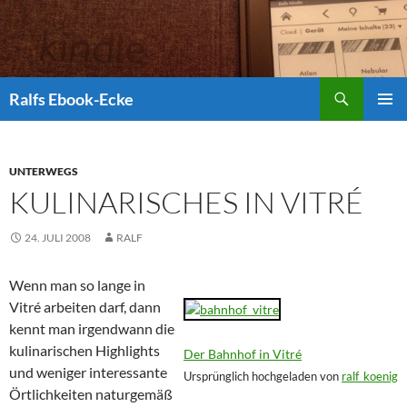
Suchen
Ralfs Ebook-Ecke
ZUM
PRIMÄR
INHALT
MENÜ
SPRINGEN
UNTERWEGS
KULINARISCHES IN VITRÉ
24. JULI 2008
RALF
Wenn man so lange in
Vitré arbeiten darf, dann
kennt man irgendwann die
kulinarischen Highlights
Der Bahnhof in Vitré
und weniger interessante
Ursprünglich hochgeladen von
ralf_koenig
Örtlichkeiten naturgemäß