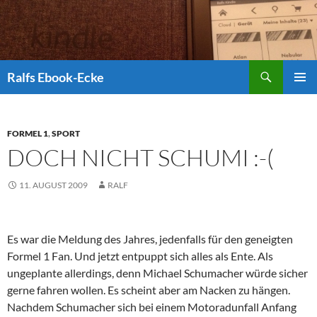
Suchen
Ralfs Ebook-Ecke
ZUM
PRIMÄR
INHALT
MENÜ
SPRINGEN
FORMEL 1
,
SPORT
DOCH NICHT SCHUMI :-(
11. AUGUST 2009
RALF
Es war die Meldung des Jahres, jedenfalls für den geneigten
Formel 1 Fan. Und jetzt entpuppt sich alles als Ente. Als
ungeplante allerdings, denn Michael Schumacher würde sicher
gerne fahren wollen. Es scheint aber am Nacken zu hängen.
Nachdem Schumacher sich bei einem Motoradunfall Anfang