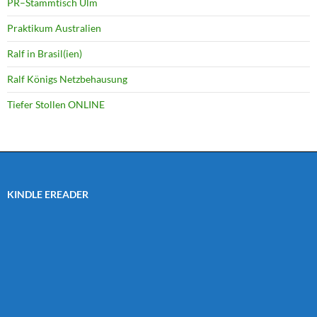
PR–Stammtisch Ulm
Praktikum Australien
Ralf in Brasil(ien)
Ralf Königs Netzbehausung
Tiefer Stollen ONLINE
KINDLE EREADER