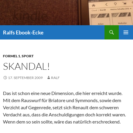
Suchen
Ralfs Ebook-Ecke
ZUM
PRIMÄR
INHALT
MENÜ
SPRINGEN
FORMEL 1
,
SPORT
SKANDAL!
17. SEPTEMBER 2009
RALF
Das ist schon eine neue Dimension, die hier erreicht wurde.
Mit dem Rauswurf für Briatore und Symmonds, sowie dem
Verzicht auf Gegenrede, setzt sich Renault dem schweren
Verdacht aus, dass die Anschuldigungen doch korrekt waren.
Wenn dem so sein sollte, wäre das natürlich erschreckend.