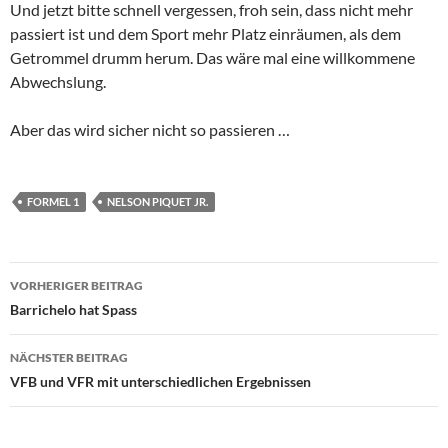
Und jetzt bitte schnell vergessen, froh sein, dass nicht mehr
passiert ist und dem Sport mehr Platz einräumen, als dem
Getrommel drumm herum. Das wäre mal eine willkommene
Abwechslung.
Aber das wird sicher nicht so passieren …
FORMEL 1
NELSON PIQUET JR.
Beitrags-
VORHERIGER BEITRAG
Navigation
Barrichelo hat Spass
NÄCHSTER BEITRAG
VFB und VFR mit unterschiedlichen Ergebnissen