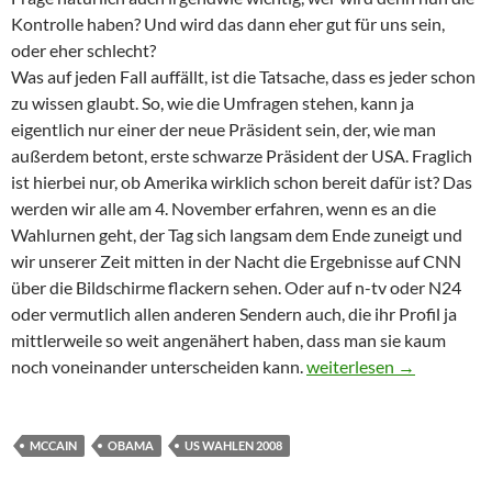
Kontrolle haben? Und wird das dann eher gut für uns sein,
oder eher schlecht?
Was auf jeden Fall auffällt, ist die Tatsache, dass es jeder schon
zu wissen glaubt. So, wie die Umfragen stehen, kann ja
eigentlich nur einer der neue Präsident sein, der, wie man
außerdem betont, erste schwarze Präsident der USA. Fraglich
ist hierbei nur, ob Amerika wirklich schon bereit dafür ist? Das
werden wir alle am 4. November erfahren, wenn es an die
Wahlurnen geht, der Tag sich langsam dem Ende zuneigt und
wir unserer Zeit mitten in der Nacht die Ergebnisse auf CNN
über die Bildschirme flackern sehen. Oder auf n-tv oder N24
oder vermutlich allen anderen Sendern auch, die ihr Profil ja
mittlerweile so weit angenähert haben, dass man sie kaum
Obama oder McCain?
noch voneinander unterscheiden kann.
weiterlesen
→
MCCAIN
OBAMA
US WAHLEN 2008