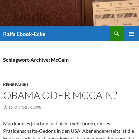
Suchen
Ralfs Ebook-Ecke
ZUM
PRIMÄR
INHALT
MENÜ
SPRINGEN
Schlagwort-Archive: McCain
KEINE PANIK!
OBAMA ODER MCCAIN?
16. OKTOBER 2008
Man kann es ja schon fast nicht mehr hören, dieses
Präsidenschafts-Gedöns in den USA. Aber andererseits ist die
Frage natürlich auch irgendwie wichtig, wer wird denn nun die