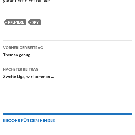
garantiert nicht billiger.
PREMIERE
SKY
Beitrags-
VORHERIGER BEITRAG
Navigation
Themen genug
NÄCHSTER BEITRAG
Zweite Liga, wir kommen …
EBOOKS FÜR DEN KINDLE