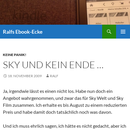
Suchen
Ralfs Ebook-Ecke
ZUM
PRIMÄR
INHALT
MENÜ
SPRINGEN
KEINE PANIK!
SKY UND KEIN ENDE …
18. NOVEMBER 2009
RALF
Ja, irgendwie lässt es einen nicht los. Habe nun doch ein
Angebot wahrgenommen, und zwar das für Sky Welt und Sky
Film zusammen. Ich erhalte es bis August zu einem reduzierten
Preis und habe damit doch tatsächlich noch was davon.
Und ich muss ehrlich sagen, ich hätte es nicht gedacht, aber ich