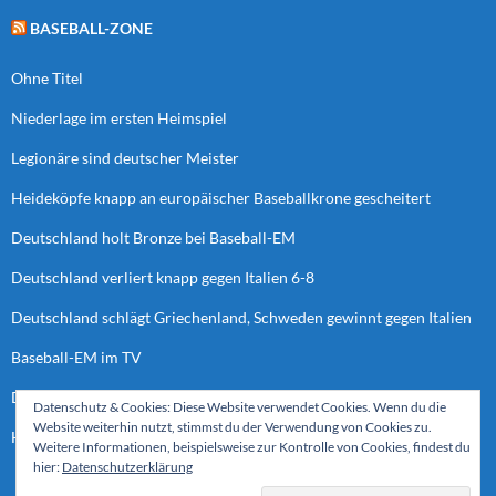
BASEBALL-ZONE
Ohne Titel
Niederlage im ersten Heimspiel
Legionäre sind deutscher Meister
Heideköpfe knapp an europäischer Baseballkrone gescheitert
Deutschland holt Bronze bei Baseball-EM
Deutschland verliert knapp gegen Italien 6-8
Deutschland schlägt Griechenland, Schweden gewinnt gegen Italien
Baseball-EM im TV
Deutschland verliert letztes Spiel der Vorrunde
Datenschutz & Cookies: Diese Website verwendet Cookies. Wenn du die
Website weiterhin nutzt, stimmst du der Verwendung von Cookies zu.
Heideköpfe bei “European Cup Final Four”
Weitere Informationen, beispielsweise zur Kontrolle von Cookies, findest du
hier:
Datenschutzerklärung