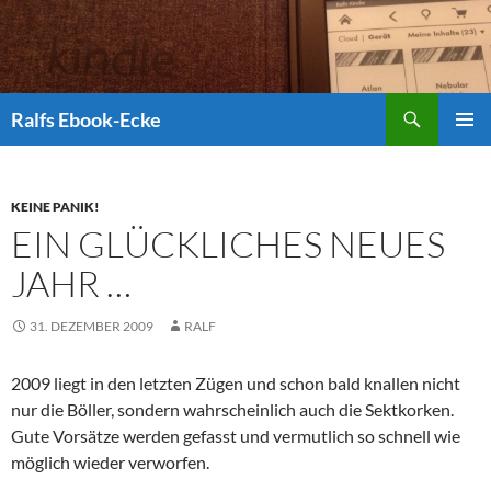
Suchen
Ralfs Ebook-Ecke
ZUM
PRIMÄR
INHALT
MENÜ
SPRINGEN
KEINE PANIK!
EIN GLÜCKLICHES NEUES
JAHR …
31. DEZEMBER 2009
RALF
2009 liegt in den letzten Zügen und schon bald knallen nicht
nur die Böller, sondern wahrscheinlich auch die Sektkorken.
Gute Vorsätze werden gefasst und vermutlich so schnell wie
möglich wieder verworfen.