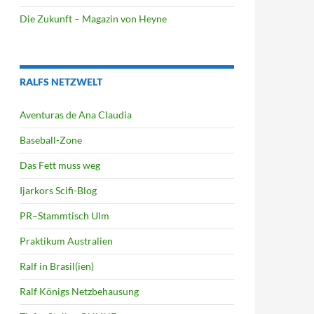
Die Zukunft – Magazin von Heyne
RALFS NETZWELT
Aventuras de Ana Claudia
Baseball-Zone
Das Fett muss weg
Ijarkors Scifi-Blog
PR–Stammtisch Ulm
Praktikum Australien
Ralf in Brasil(ien)
Ralf Königs Netzbehausung