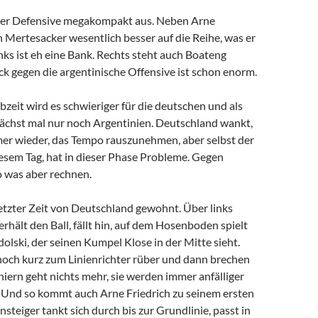
 der Defensive megakompakt aus. Neben Arne
ch Mertesacker wesentlich besser auf die Reihe, was er
ks ist eh eine Bank. Rechts steht auch Boateng
k gegen die argentinische Offensive ist schon enorm.
zeit wird es schwieriger für die deutschen und als
unächst mal nur noch Argentinien. Deutschland wankt,
er wieder, das Tempo rauszunehmen, aber selbst der
sem Tag, hat in dieser Phase Probleme. Gegen
 was aber rechnen.
etzter Zeit von Deutschland gewohnt. Über links
rhält den Ball, fällt hin, auf dem Hosenboden spielt
dolski, der seinen Kumpel Klose in der Mitte sieht.
noch kurz zum Linienrichter rüber und dann brechen
iern geht nichts mehr, sie werden immer anfälliger
 Und so kommt auch Arne Friedrich zu seinem ersten
steiger tankt sich durch bis zur Grundlinie, passt in