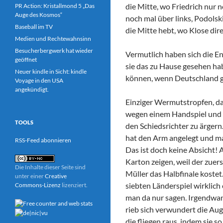
die Mitte, wo Friedrich nur
PR Action: Kristallmond 5 „Das
Auge des Kosmos“
noch mal über links, Podolski
Baseball im TV
die Mitte hebt, wo Klose dir
Medien und Rechtewahnsinn
Besucherbergwerk hat wieder
Vermutlich haben sich die En
geöffnet
sie das zu Hause gesehen h
Neuer kindle in Sicht: kindle
können, wenn Deutschland ge
Voyage in den USA
angekündigt.
Einziger Wermutstropfen, das
wegen einem Handspiel und ei
TOOLS
den Schiedsrichter zu ärgern
hat den Arm angelegt und ma
RSS-Feed abonnieren
Das ist doch keine Absicht!
Karton zeigen, weil der zuer
Die Inhalte dieser Seite sind
Müller das Halbfinale kostet.
unter einer
Creative
siebten Länderspiel wirklich 
Commons-Lizenz
lizenziert.
man da nur sagen. Irgendwan
rieb sich verwundert die Aug
die fliegen raus, indem sie s