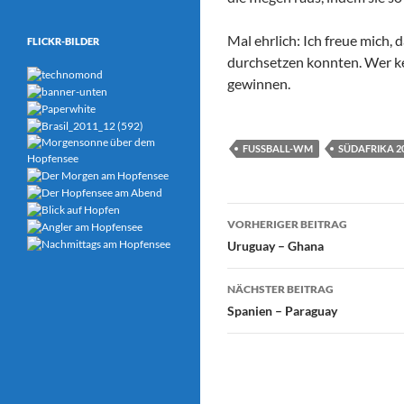
Mal ehrlich: Ich freue mich, 
FLICKR-BILDER
durchsetzen konnten. Wer ke
gewinnen.
FUSSBALL-WM
SÜDAFRIKA 2
Beitrags-
VORHERIGER BEITRAG
Navigation
Uruguay – Ghana
NÄCHSTER BEITRAG
Spanien – Paraguay