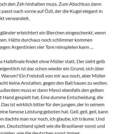
 noch den Zeh hinhalten muss. Zum Abschluss dann
 passt nach vorne auf Özil, der die Kugel elegant in
ekt verwandelt.
gländer erleichtert ein Bierchen eingeschenkt, wenn
aben. Hätte durchaus noch schlimmer kommen
gen Argentinien vier Tore reinspielen kann …
 Halbfinale findet ohne Müller statt. Der sieht gelb
gentlich ist das schon wieder ein Grund, sich über
. Warum? Ein Freistoß von mir aus noch, aber Müller
cht keine Anstalten, gegen den Ball hauen zu wollen.
 Außerdem muss er dann Messi ebenfalls den gelben
st Hand gespielt hat. Eine dumme Entscheidung, die
 Das ist wirklich bitter für den jungen, der in seinem
eine famose Leistung geboten hat. Geil, geil, geil, kann
n dachte man nur noch, ich glaube, ich träume. Und
en. Deutschland spielt wie die Brasilianer sonst und
o spielen, wie die deutschen sonst immer.