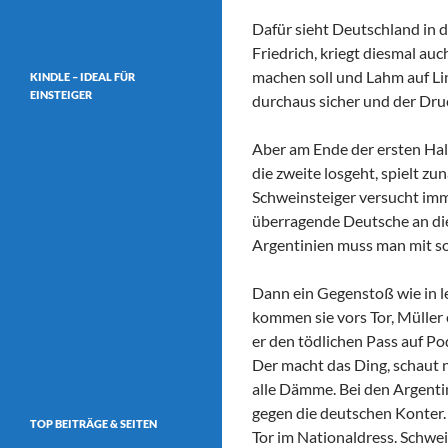
Dafür sieht Deutschland in
Friedrich, kriegt diesmal au
machen soll und Lahm auf Lin
KINDLE – IDEAL FÜR
EINSTEIGER
durchaus sicher und der Druc
Aber am Ende der ersten Halb
die zweite losgeht, spielt z
Schweinsteiger versucht imm
überragende Deutsche an die
Argentinien muss man mit so
Dann ein Gegenstoß wie in l
kommen sie vors Tor, Müller e
er den tödlichen Pass auf Po
Der macht das Ding, schaut 
alle Dämme. Bei den Argentin
gegen die deutschen Konter.
TOP BEITRÄGE & SEITEN
Tor im Nationaldress. Schwein