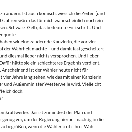
 zu ändern. Ist auch komisch, wie sich die Zeiten (und
0 Jahren wäre das für mich wahrscheinlich noch ein
sen. Schwarz-Gelb, das bedeutete Fortschritt. Und
enquote.
 haben wir eine zaudernde Kanzlerin, die vor vier
 der Wahrheit machte – und damit fast gescheitert
 und diesmal lieber nichts versprochen. Und lieber
 Dafür hätte sie ein schlechteres Ergebnis verdient,
n. Anscheinend ist der Wähler heute nicht für
 vier Jahre lang sehen, wie das mit einer Kanzlerin
r und Außenminister Westerwelle wird. Vielleicht
fle ich doch.
n?
tomkraftwerke. Das ist zumindest der Plan und
 genug vor, um der Regierung hierbei mächtig in die
 zu begrüßen, wenn die Wähler trotz ihrer Wahl