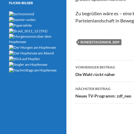
FLICKR-BILDER
Zu begrüßen wäre es – eine k
Parteienlandschaft in Bewegu
BUNDESTAGSWAHL 2009
Beitrags-
VORHERIGER BEITRAG
Navigation
Die Wahl rückt näher
NÄCHSTER BEITRAG
Neues TV-Programm: zdf_neo