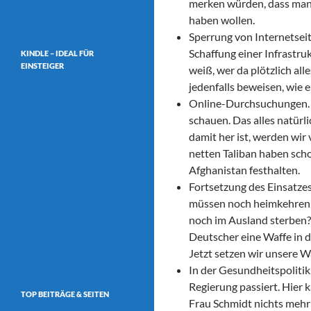
merken würden, dass man 
haben wollen.
Sperrung von Internetseit
Schaffung einer Infrastru
KINDLE – IDEAL FÜR
EINSTEIGER
weiß, wer da plötzlich all
jedenfalls beweisen, wie e
Online-Durchsuchungen. A
schauen. Das alles natürl
damit her ist, werden wir v
netten Taliban haben scho
Afghanistan festhalten.
Fortsetzung des Einsatzes
müssen noch heimkehren, 
noch im Ausland sterben? 
Deutscher eine Waffe in 
Jetzt setzen wir unsere W
In der Gesundheitspolitik
Regierung passiert. Hier 
TOP BEITRÄGE & SEITEN
Frau Schmidt nichts mehr 