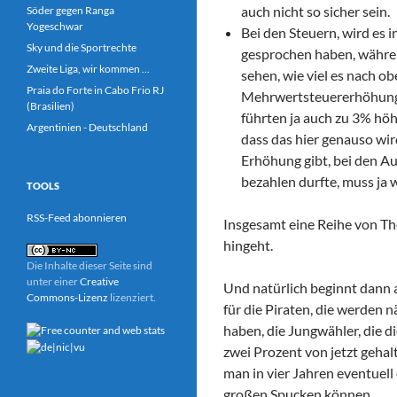
auch nicht so sicher sein.
Söder gegen Ranga
Yogeschwar
Bei den Steuern, wird es
Sky und die Sportrechte
gesprochen haben, währen
Zweite Liga, wir kommen ...
sehen, wie viel es nach ob
Praia do Forte in Cabo Frio RJ
Mehrwertsteuererhöhung 
(Brasilien)
führten ja auch zu 3% höh
Argentinien - Deutschland
dass das hier genauso wir
Erhöhung gibt, bei den Au
bezahlen durfte, muss ja
TOOLS
RSS-Feed abonnieren
Insgesamt eine Reihe von Th
hingeht.
Die Inhalte dieser Seite sind
unter einer
Creative
Und natürlich beginnt dann
Commons-Lizenz
lizenziert.
für die Piraten, die werden 
haben, die Jungwähler, die 
zwei Prozent von jetzt geha
man in vier Jahren eventuell 
großen Spucken können.