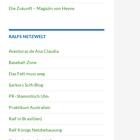
Die Zukunft – Magazin von Heyne
RALFS NETZWELT
Aventuras de Ana Claudia
Baseball-Zone
Das Fett muss weg
Ijarkors Scifi-Blog
PR–Stammtisch Ulm
Praktikum Australien
Ralf in Brasil(ien)
Ralf Königs Netzbehausung