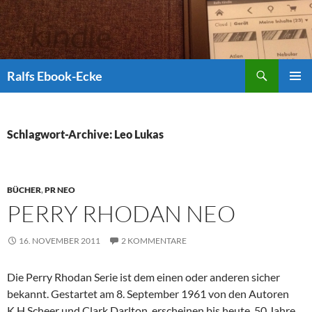
Suchen
Ralfs Ebook-Ecke
ZUM
PRIMÄR
INHALT
MENÜ
SPRINGEN
Schlagwort-Archive: Leo Lukas
BÜCHER
,
PR NEO
PERRY RHODAN NEO
16. NOVEMBER 2011
2 KOMMENTARE
Die Perry Rhodan Serie ist dem einen oder anderen sicher
bekannt. Gestartet am 8. September 1961 von den Autoren
K.H.Scheer und Clark Darlton, erscheinen bis heute, 50 Jahre