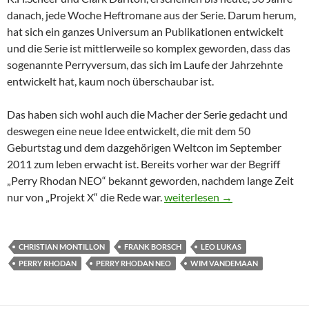
danach, jede Woche Heftromane aus der Serie. Darum herum,
hat sich ein ganzes Universum an Publikationen entwickelt
und die Serie ist mittlerweile so komplex geworden, dass das
sogenannte Perryversum, das sich im Laufe der Jahrzehnte
entwickelt hat, kaum noch überschaubar ist.
Das haben sich wohl auch die Macher der Serie gedacht und
deswegen eine neue Idee entwickelt, die mit dem 50
Geburtstag und dem dazgehörigen Weltcon im September
2011 zum leben erwacht ist. Bereits vorher war der Begriff
„Perry Rhodan NEO“ bekannt geworden, nachdem lange Zeit
Perry Rhodan NEO
nur von „Projekt X“ die Rede war.
weiterlesen
→
CHRISTIAN MONTILLON
FRANK BORSCH
LEO LUKAS
PERRY RHODAN
PERRY RHODAN NEO
WIM VANDEMAAN