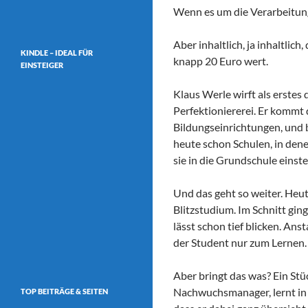
Wenn es um die Verarbeitung 
Aber inhaltlich, ja inhaltlic
KINDLE – IDEAL FÜR
knapp 20 Euro wert.
EINSTEIGER
Klaus Werle wirft als erstes d
Perfektioniererei. Er kommt 
Bildungseinrichtungen, und b
heute schon Schulen, in de
sie in die Grundschule einste
Und das geht so weiter. Heut
Blitzstudium. Im Schnitt gin
lässt schon tief blicken. Anst
der Student nur zum Lernen.
Aber bringt das was? Ein Stü
Nachwuchsmanager, lernt in 
TOP BEITRÄGE & SEITEN