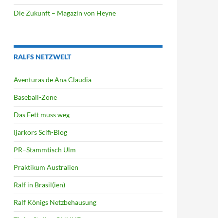
Die Zukunft – Magazin von Heyne
RALFS NETZWELT
Aventuras de Ana Claudia
Baseball-Zone
Das Fett muss weg
Ijarkors Scifi-Blog
PR–Stammtisch Ulm
Praktikum Australien
Ralf in Brasil(ien)
Ralf Königs Netzbehausung