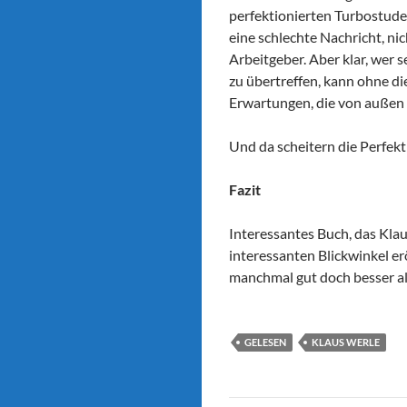
perfektionierten Turbostude
eine schlechte Nachricht, nic
Arbeitgeber. Aber klar, wer 
zu übertreffen, kann ohne di
Erwartungen, die von außen 
Und da scheitern die Perfekt
Fazit
Interessantes Buch, das Kla
interessanten Blickwinkel erö
manchmal gut doch besser als
GELESEN
KLAUS WERLE