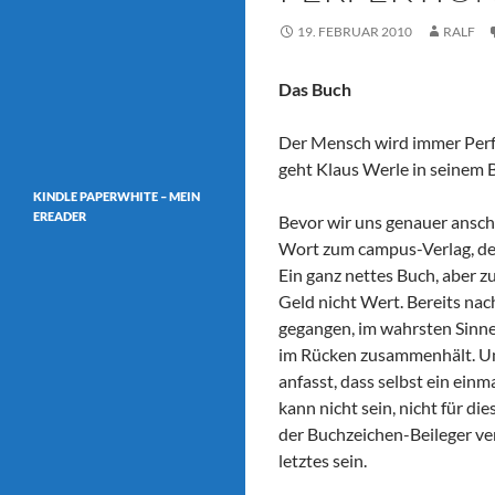
19. FEBRUAR 2010
RALF
Das Buch
Der Mensch wird immer Perfe
geht Klaus Werle in seinem B
KINDLE PAPERWHITE – MEIN
EREADER
Bevor wir uns genauer anscha
Wort zum campus-Verlag, der
Ein ganz nettes Buch, aber 
Geld nicht Wert. Bereits nac
gegangen, im wahrsten Sinne
im Rücken zusammenhält. Und
anfasst, dass selbst ein ein
kann nicht sein, nicht für d
der Buchzeichen-Beileger ver
letztes sein.