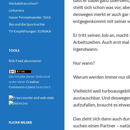
dass er dabei ganz übersieht, 
Herbstelt es schon?
stellt sich schon was vor, ab
Linkarena
deswegen merkt er auch gar n
Neuer Fernsehsender: SIXX
entgegenkommt mit seiner wi
Sky und die Sportrechte
TV-Empfehlungen: EUReKA
Er tritt seinen Job an, macht
Arbeitszeiten. Auch erst mal
Irgendwann.
TOOLS
RSS-Feed abonnieren
Nur wann?
Warum werden immer nur die
Die Inhalte dieser Seite sind
unter einer
Creative
Commons-Lizenz
lizenziert.
Vielleicht weil turboausgebil
austauschbar. Und deswegen 
aufzufallen, braucht es etwas
Das zieht sich dann auch dur
FLICKR-BILDER
suchen einen Partner – natür