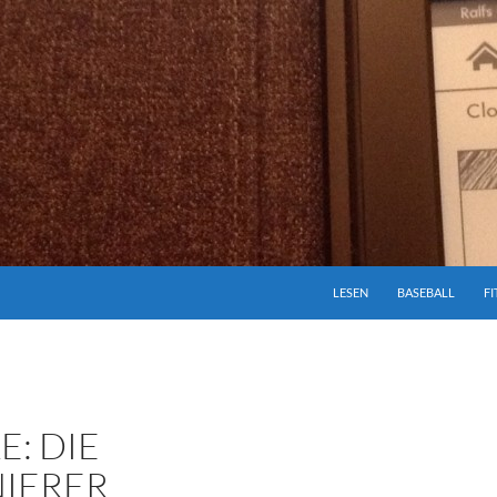
ZUM INHALT SPRINGEN
LESEN
BASEBALL
FI
E: DIE
IERER