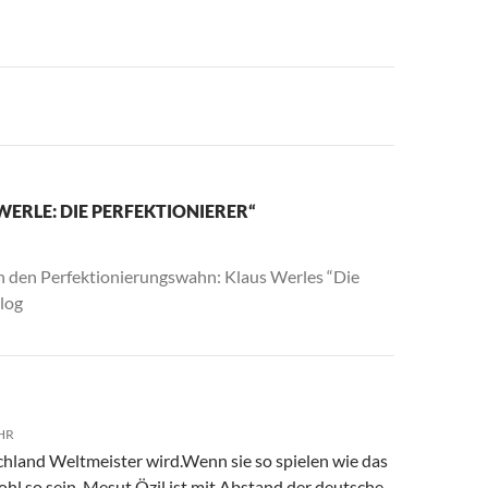
WERLE: DIE PERFEKTIONIERER“
n den Perfektionierungswahn: Klaus Werles “Die
Blog
UHR
chland Weltmeister wird.Wenn sie so spielen wie das
 wohl so sein. Mesut Özil ist mit Abstand der deutsche