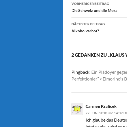
Beitrags-
VORHERIGER BEITRAG
Navigation
Die Schweiz und die Moral
NÄCHSTER BEITRAG
Alkoholverbot?
2 GEDANKEN ZU „KLAUS 
Pingback:
Ein Plädoyer gege
Perfektionier” « Elmorino's 
Carmen Kralicek
22. JUNI 2010 UM 14:32 
Ich glaube das Deuts
letzte spiel, wird es