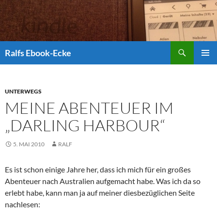
Suchen
Ralfs Ebook-Ecke
ZUM
PRIMÄR
INHALT
MENÜ
SPRINGEN
UNTERWEGS
MEINE ABENTEUER IM
„DARLING HARBOUR“
5. MAI 2010
RALF
Es ist schon einige Jahre her, dass ich mich für ein großes
Abenteuer nach Australien aufgemacht habe. Was ich da so
erlebt habe, kann man ja auf meiner diesbezüglichen Seite
nachlesen: