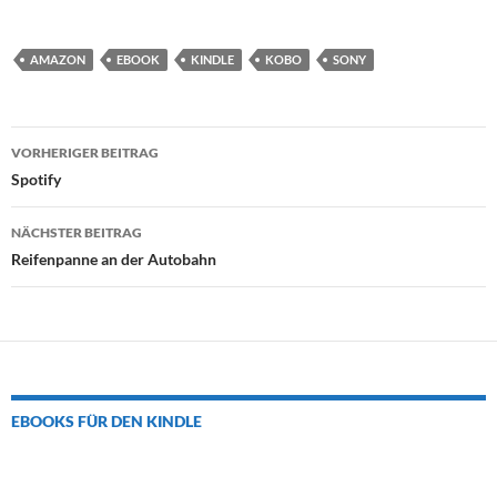
AMAZON
EBOOK
KINDLE
KOBO
SONY
Beitrags-
VORHERIGER BEITRAG
Navigation
Spotify
NÄCHSTER BEITRAG
Reifenpanne an der Autobahn
EBOOKS FÜR DEN KINDLE