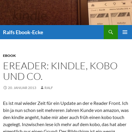
Suchen
Ralfs Ebook-Ecke
ZUM
PRIMÄR
INHALT
MENÜ
SPRINGEN
EBOOK
EREADER: KINDLE, KOBO
UND CO.
20. JANUAR 2013
RALF
Es ist mal wieder Zeit für ein Update an der e Reader Front. Ich
bin ja nun schon seit mehreren Jahren Kunde von amazon, was
den kindle angeht, habe mir aber auch früh einen kobo touch
zugelegt. Inzwischen lese ich mehr auf dem kobo, das hat aber
eigentlich nur einen Grund: Der Bildschirm ist ein wenig