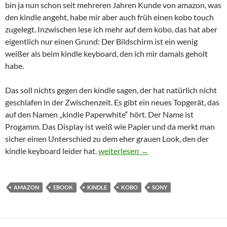
bin ja nun schon seit mehreren Jahren Kunde von amazon, was
den kindle angeht, habe mir aber auch früh einen kobo touch
zugelegt. Inzwischen lese ich mehr auf dem kobo, das hat aber
eigentlich nur einen Grund: Der Bildschirm ist ein wenig
weißer als beim kindle keyboard, den ich mir damals geholt
habe.
Das soll nichts gegen den kindle sagen, der hat natürlich nicht
geschlafen in der Zwischenzeit. Es gibt ein neues Topgerät, das
auf den Namen „kindle Paperwhite“ hört. Der Name ist
Progamm. Das Display ist weiß wie Papier und da merkt man
sicher einen Unterschied zu dem eher grauen Look, den der
eReader: kindle, kobo und Co.
kindle keyboard leider hat.
weiterlesen
→
AMAZON
EBOOK
KINDLE
KOBO
SONY