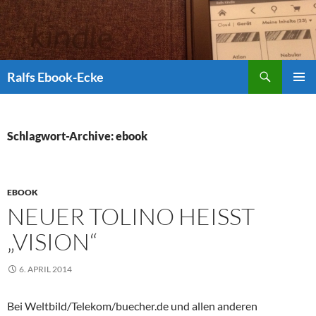
Suchen
Ralfs Ebook-Ecke
ZUM
PRIMÄR
INHALT
MENÜ
SPRINGEN
Schlagwort-Archive: ebook
EBOOK
NEUER TOLINO HEISST „
VISION“
6. APRIL 2014
Bei Weltbild/Telekom/buecher.de und allen anderen