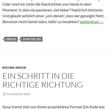
Oder sind mir nicht die Nachrichten von heute in dem
Moment, in dem sie passieren, viel lieber? Natürlich letzteres.
Und glaubt wirklich einer „von denen“, dass der geneigte Netz-
Für „Content“ be
Benutzer nicht bereit wäre, dafür zu bezahlen?
weiterlesen
→
EBOOK
SONY PRS-505
BÜCHER
,
EBOOK
EIN SCHRITT IN DIE
RICHTIGE RICHTUNG
14. AUGUST 2009
Sony trennt sich von ihrem proprietären Format (ich finde das