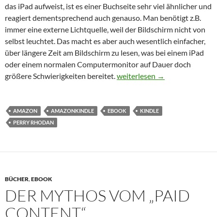
das iPad aufweist, ist es einer Buchseite sehr viel ähnlicher und
reagiert dementsprechend auch genauso. Man benötigt z.B.
immer eine externe Lichtquelle, weil der Bildschirm nicht von
selbst leuchtet. Das macht es aber auch wesentlich einfacher,
über längere Zeit am Bildschirm zu lesen, was bei einem iPad
oder einem normalen Computermonitor auf Dauer doch
Revolution
größere Schwierigkeiten bereitet.
weiterlesen
→
AMAZON
AMAZONKINDLE
EBOOK
KINDLE
PERRY RHODAN
BÜCHER
,
EBOOK
DER MYTHOS VOM „PAID
CONTENT“