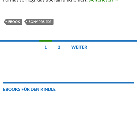
EBOOK
SONY PRS-505
Beitragsnavigation
1
2
WEITER →
EBOOKS FÜR DEN KINDLE