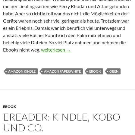
meiner Lieblingsserien wie Perry Rhodan und Atlan gefunden
habe. Aber so richtig toll war das nicht, die Möglichkeiten der
Geräte waren noch sehr viel geringer, als heute. Trotzdem war
es ein Erlebnis. Damals war ich beruflich viel unterwegs und
anstatt viele Bücher konnte ich den Palm mitnehmen und
beliebig viele Dateien. So viel Platz nahmen und nehmen die
Warum eigentlich Ebooks?
Ebooks nicht weg.
weiterlesen
→
AMAZON KINDLE
AMAZON PAPERWHITE
EBOOK
OBEN
EBOOK
EREADER: KINDLE, KOBO
UND CO.