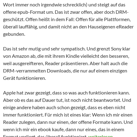
Wort immer noch irgendwie schrecklich) und steigt auf das
offene epub-Format um. Das ist zwar offen, aber doch DRM-
geschützt. Offen heißt in dem Fall: Offen für alle Plattformen,
überall lauffähig, und damit nicht an den Hauseigenen eReader
gebunden.
Das ist sehr mutig und sehr sympatisch. Und grenzt Sony klar
von Amazon ab, die mit ihrem Kindle vielleicht den besseren,
weil ausgereifteren, Reader präsentieren. Aber halt auch die
DRM-verrammelten Downloads, die nur auf einem einzigen
Gerät funktionieren.
Apple hat zwar gezeigt, dass so was auch funktionieren kann.
Aber ob es das auf Dauer tut, ist noch nicht beantwortet. Und
einige andere haben auch schon gezeigt, dass es eben nicht
immer funktioniert. Für mich ist eines klar: Wenn ich mir einen
Reader zulegen, dann nur einen, der offene Formate kann. Und
wenn ich mir ein ebook kaufe, dann nur eines, das in einem
Ein Schritt in die richt
Format vorliegt, das überall funktioniert.
weiterlesen
→