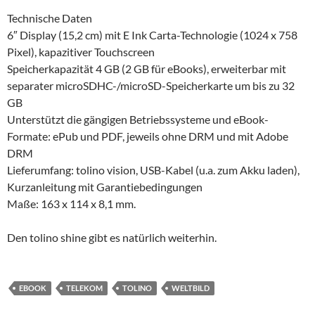
Technische Daten
6″ Display (15,2 cm) mit E Ink Carta-Technologie (1024 x 758
Pixel), kapazitiver Touchscreen
Speicherkapazität 4 GB (2 GB für eBooks), erweiterbar mit
separater microSDHC-/microSD-Speicherkarte um bis zu 32
GB
Unterstützt die gängigen Betriebssysteme und eBook-
Formate: ePub und PDF, jeweils ohne DRM und mit Adobe
DRM
Lieferumfang: tolino vision, USB-Kabel (u.a. zum Akku laden),
Kurzanleitung mit Garantiebedingungen
Maße: 163 x 114 x 8,1 mm.
Den tolino shine gibt es natürlich weiterhin.
EBOOK
TELEKOM
TOLINO
WELTBILD