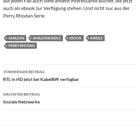
auf jeden Fall auch viele andere interessante Bücher, die jetzt
auch als ebook zur Verfügung stehen. Und nicht nur aus der
Perry Rhodan Serie.
AMAZON
AMAZONKINDLE
EBOOK
KINDLE
PERRY RHODAN
Beitrags-
VORHERIGER BEITRAG
Navigation
RTL in HD jetzt bei KabelBW verfügbar
NÄCHSTER BEITRAG
Soziale Netzwerke