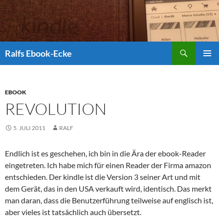
Suchen
Ralfs Ebook-Ecke
ZUM
PRIMÄR
INHALT
MENÜ
SPRINGEN
EBOOK
REVOLUTION
5. JULI 2011
RALF
Endlich ist es geschehen, ich bin in die Ära der ebook-Reader
eingetreten. Ich habe mich für einen Reader der Firma amazon
entschieden. Der kindle ist die Version 3 seiner Art und mit
dem Gerät, das in den USA verkauft wird, identisch. Das merkt
man daran, dass die Benutzerführung teilweise auf englisch ist,
aber vieles ist tatsächlich auch übersetzt.