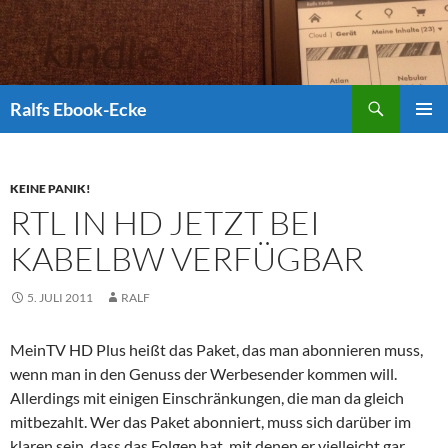
Suchen
Ralfs Ebook-Ecke
ZUM
PRIMÄR
INHALT
MENÜ
SPRINGEN
KEINE PANIK!
RTL IN HD JETZT BEI
KABELBW VERFÜGBAR
5. JULI 2011
RALF
MeinTV HD Plus heißt das Paket, das man abonnieren muss,
wenn man in den Genuss der Werbesender kommen will.
Allerdings mit einigen Einschränkungen, die man da gleich
mitbezahlt. Wer das Paket abonniert, muss sich darüber im
klaren sein, dass das Folgen hat, mit denen er vielleicht gar