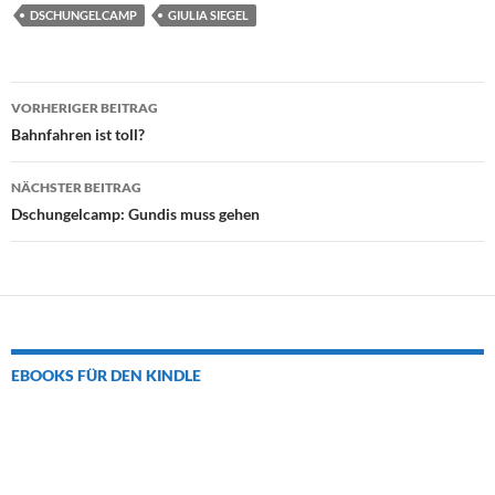
DSCHUNGELCAMP
GIULIA SIEGEL
Beitrags-
VORHERIGER BEITRAG
Navigation
Bahnfahren ist toll?
NÄCHSTER BEITRAG
Dschungelcamp: Gundis muss gehen
EBOOKS FÜR DEN KINDLE