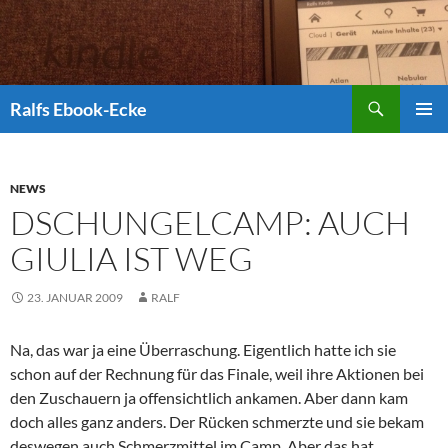
Suchen
Ralfs Ebook-Ecke
ZUM
PRIMÄR
INHALT
MENÜ
SPRINGEN
NEWS
DSCHUNGELCAMP: AUCH
GIULIA IST WEG
23. JANUAR 2009
RALF
Na, das war ja eine Überraschung. Eigentlich hatte ich sie
schon auf der Rechnung für das Finale, weil ihre Aktionen bei
den Zuschauern ja offensichtlich ankamen. Aber dann kam
doch alles ganz anders. Der Rücken schmerzte und sie bekam
deswegen auch Schmerzmittel im Camp. Aber das hat