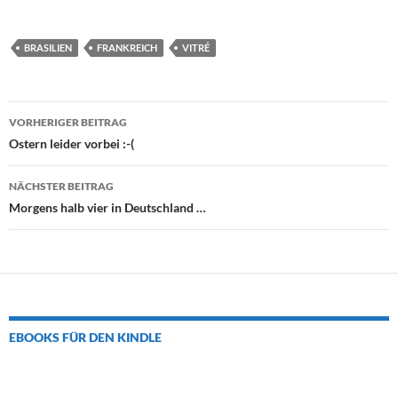
BRASILIEN
FRANKREICH
VITRÉ
Beitrags-
VORHERIGER BEITRAG
Navigation
Ostern leider vorbei :-(
NÄCHSTER BEITRAG
Morgens halb vier in Deutschland …
EBOOKS FÜR DEN KINDLE