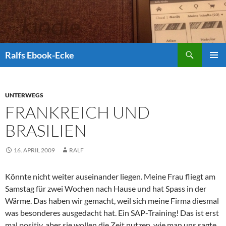
Suchen
Ralfs Ebook-Ecke
ZUM
PRIMÄR
INHALT
MENÜ
SPRINGEN
UNTERWEGS
FRANKREICH UND
BRASILIEN
16. APRIL 2009
RALF
Könnte nicht weiter auseinander liegen. Meine Frau fliegt am
Samstag für zwei Wochen nach Hause und hat Spass in der
Wärme. Das haben wir gemacht, weil sich meine Firma diesmal
was besonderes ausgedacht hat. Ein SAP-Training! Das ist erst
mal positiv, aber sie wollen die Zeit nutzen, wie man uns sagte,