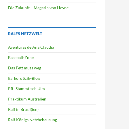
Die Zukunft – Magazin von Heyne
RALFS NETZWELT
Aventuras de Ana Claudia
Baseball-Zone
Das Fett muss weg
Ijarkors Scifi-Blog
PR–Stammtisch Ulm
Praktikum Australien
Ralf in Brasil(ien)
Ralf Königs Netzbehausung