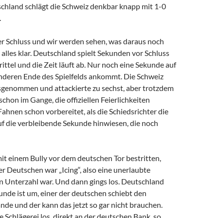
schland schlägt die Schweiz denkbar knapp mit 1-0
.
er Schluss und wir werden sehen, was daraus noch
 alles klar. Deutschland spielt Sekunden vor Schluss
ttel und die Zeit läuft ab. Nur noch eine Sekunde auf
anderen Ende des Spielfelds ankommt. Die Schweiz
usgenommen und attackierte zu sechst, aber trotzdem
schon im Gange, die offiziellen Feierlichkeiten
ahnen schon vorbereitet, als die Schiedsrichter die
uf die verbleibende Sekunde hinwiesen, die noch
mit einem Bully vor dem deutschen Tor bestritten,
r Deutschen war „Icing“, also eine unerlaubte
 in Unterzahl war. Und dann gings los. Deutschland
unde ist um, einer der deutschen schiebt den
ande und der kann das jetzt so gar nicht brauchen.
 Schlägerei los, direkt an der deutschen Bank, so