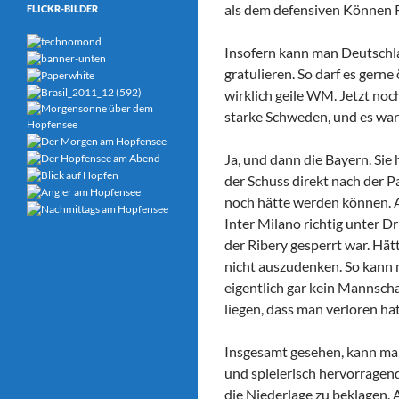
als dem defensiven Können 
FLICKR-BILDER
Insofern kann man Deutschla
gratulieren. So darf es gerne 
wirklich geile WM. Jetzt no
starke Schweden, und es wa
Ja, und dann die Bayern. Sie
der Schuss direkt nach der P
noch hätte werden können. A
Inter Milano richtig unter D
der Ribery gesperrt war. Hät
nicht auszudenken. So kann m
eigentlich gar kein Mannsch
liegen, dass man verloren hat
Insgesamt gesehen, kann man
und spielerisch hervorragend
die Niederlage zu beklagen. 