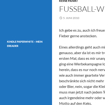
KEINE PANIK!
FUSSBALL-WM
5. JUNI 2010
Ich gebe es zu, auch ich fre
Fieber gerne anstecken.
KINDLE PAPERWHITE – MEIN
EREADER
Eines allerdings geht auch m
genauso, aber da ist es mir
ersten Mal, dass es mir una
ging eine Werbekampagne los
herein, dass es nur noch ner
wie auch immer geartete Ver
beschränkte sich nicht mehr
oder Bier, nein, sogar die K
muss man jetzt nach jedem T
auch irgendeine mehr oder 
Motto auf den Keks.