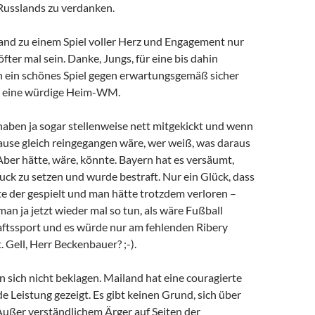
Russlands zu verdanken.
nd zu einem Spiel voller Herz und Engagement nur
öfter mal sein. Danke, Jungs, für eine bis dahin
ch ein schönes Spiel gegen erwartungsgemäß sicher
r eine würdige Heim-WM.
 haben ja sogar stellenweise nett mitgekickt und wenn
ause gleich reingegangen wäre, wer weiß, was daraus
ber hätte, wäre, könnte. Bayern hat es versäumt,
ruck zu setzen und wurde bestraft. Nur ein Glück, dass
te der gespielt und man hätte trotzdem verloren –
an ja jetzt wieder mal so tun, als wäre Fußball
aftssport und es würde nur am fehlenden Ribery
. Gell, Herr Beckenbauer? ;-).
 sich nicht beklagen. Mailand hat eine couragierte
e Leistung gezeigt. Es gibt keinen Grund, sich über
Außer verständlichem Ärger auf Seiten der