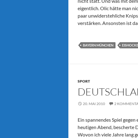
nicht statt. Und was mit dem 
eigentlich. Olic hätte man n
paar unwiderstehliche Knipse
verstärken. Ansonsten ist da
BAYERN MÜNCHEN
EISHOCK
SPORT
DEUTSCHLAN
20. MAI 2010
2 KOMMENT
Ein spannendes Spiel gegen
heutigen Abend, bescherte D
Wovon ich viele Jahre lang g