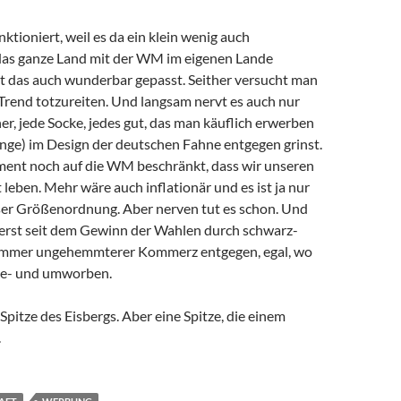
ktioniert, weil es da ein klein wenig auch
h das ganze Land mit der WM im eigenen Lande
at das auch wunderbar gepasst. Seither versucht man
Trend totzureiten. Und langsam nervt es auch nur
r, jede Socke, jedes gut, das man käuflich erwerben
enge) im Design der deutschen Fahne entgegen grinst.
ment noch auf die WM beschränkt, dass wir unseren
eben. Mehr wäre auch inflationär und es ist ja nur
ieser Größenordnung. Aber nerven tut es schon. Und
cht erst seit dem Gewinn der Wahlen durch schwarz-
n immer ungehemmterer Kommerz entgegen, egal, wo
be- und umworben.
Spitze des Eisbergs. Aber eine Spitze, die einem
.