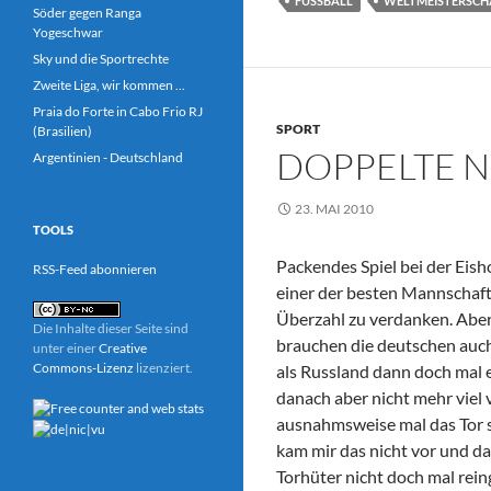
FUSSBALL
WELTMEISTERSCH
Söder gegen Ranga
Yogeschwar
Sky und die Sportrechte
Zweite Liga, wir kommen ...
Praia do Forte in Cabo Frio RJ
SPORT
(Brasilien)
DOPPELTE 
Argentinien - Deutschland
23. MAI 2010
TOOLS
Packendes Spiel bei der Ei
RSS-Feed abonnieren
einer der besten Mannschaft
Überzahl zu verdanken. Abe
Die Inhalte dieser Seite sind
brauchen die deutschen auch 
unter einer
Creative
Commons-Lizenz
lizenziert.
als Russland dann doch mal e
danach aber nicht mehr viel 
ausnahmsweise mal das Tor 
kam mir das nicht vor und da
Torhüter nicht doch mal rein