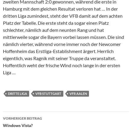
zweiten Mannschaft 2:0 gewonnen, während die erste in
Hamburg mit dem gleichen Resultat verloren hat … In der
dritten Liga zumindest, steht der VFB damit auf dem achten
Platz der Tabelle. Die erste steht da sogar einen Platz
schlechter, nämlich auf dem neunten Rang und hat
mittlerweile sogar die Bayern vorbei lassen müssen. Die sind
nämlich vierter, während vorne immer noch der Newcomer
Hoffenheim das Erstliga-Establishment ärgert. Herrlich
eigentlich, was Ragnik mit seiner Truppe da veranstaltet.
Hoffentlich weht der frische Wind noch lange in der ersten
Liga …
DRITTE LIGA
VFB STUTTGART
VFR AALEN
Beitrags-
VORHERIGER BEITRAG
Navigation
Windows Vista?