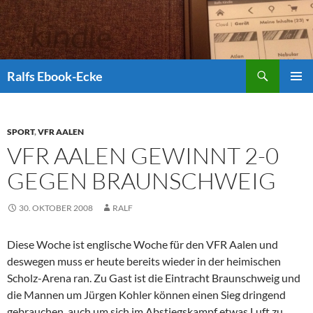
Suchen
Ralfs Ebook-Ecke
ZUM
PRIMÄR
INHALT
MENÜ
SPRINGEN
SPORT
,
VFR AALEN
VFR AALEN GEWINNT 2-0
GEGEN BRAUNSCHWEIG
30. OKTOBER 2008
RALF
Diese Woche ist englische Woche für den VFR Aalen und
deswegen muss er heute bereits wieder in der heimischen
Scholz-Arena ran. Zu Gast ist die Eintracht Braunschweig und
die Mannen um Jürgen Kohler können einen Sieg dringend
gebrauchen, auch um sich im Abstiegskampf etwas Luft zu