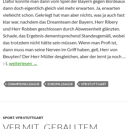
Dafür konnte man dann vom Spiel der Bayern gegen Bordeaux
dann doch eigentlich gleich viel mehr erwarten. Ja, erwarten
vielleicht schon. Gekriegt hat man aber nichts, was ja auch fast
klar war, nachdem das Dreamteam der Bayern, Herr Ribery
und Herr Robben geschlossen durch Abwesenheit glänzten.
Schade, das Ergebnis dementsprechend Standesgemäß, wobei
das trotzdem nicht hätte sein müssen. Wenn man Profi ist,
dann muss man seine Nerven im Griff haben, gell, Herr von
Beuyten? Der Herr Müller desgleichen, aber der lernt ja noch …
Europäische Fussballunlust
:-).
weiterlesen
→
CHAMPIONS LEAGUE
EUROPA LEAGUE
VFB STUTTGART
SPORT
,
VFB STUTTGART
VFB MIT „GEBALLTEM