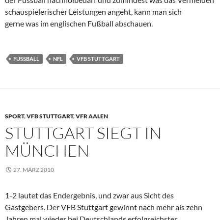
schauspielerischer Leistungen angeht, kann man sich
gerne was im englischen Fußball abschauen.
FUSSBALL
NFL
VFB STUTTGART
SPORT
,
VFB STUTTGART
,
VFR AALEN
STUTTGART SIEGT IN
MÜNCHEN
27. MÄRZ 2010
1-2 lautet das Endergebnis, und zwar aus Sicht des
Gastgebers. Der VFB Stuttgart gewinnt nach mehr als zehn
Jahren mal wieder bei Deutschlands erfolgreichster