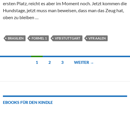
ersten Platz, reicht es aber im Moment noch. Jetzt kommen die
Hundstage, jetzt muss man beweisen, dass man das Zeug hat,
oben zu bleiben …
BRASILIEN
FORMEL 1
VFB STUTTGART
VFR AALEN
Beitragsnavigation
1
2
3
WEITER →
EBOOKS FÜR DEN KINDLE