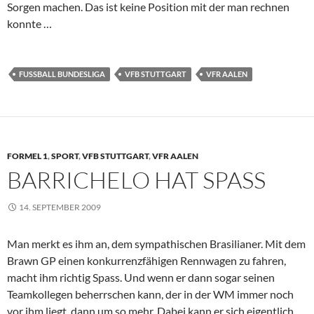
Sorgen machen. Das ist keine Position mit der man rechnen
konnte …
FUSSBALL BUNDESLIGA
VFB STUTTGART
VFR AALEN
FORMEL 1
,
SPORT
,
VFB STUTTGART
,
VFR AALEN
BARRICHELO HAT SPASS
14. SEPTEMBER 2009
Man merkt es ihm an, dem sympathischen Brasilianer. Mit dem
Brawn GP einen konkurrenzfähigen Rennwagen zu fahren,
macht ihm richtig Spass. Und wenn er dann sogar seinen
Teamkollegen beherrschen kann, der in der WM immer noch
vor ihm liegt, dann um so mehr. Dabei kann er sich eigentlich