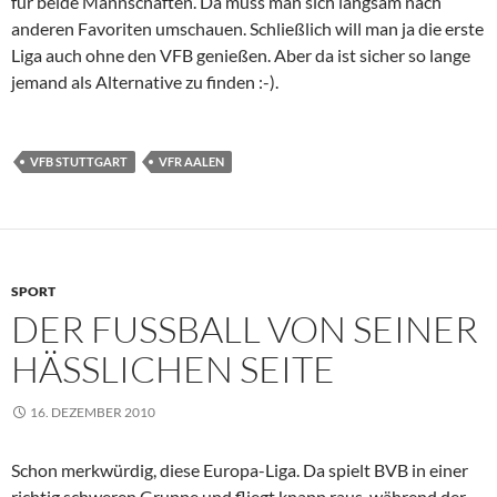
für beide Mannschaften. Da muss man sich langsam nach
anderen Favoriten umschauen. Schließlich will man ja die erste
Liga auch ohne den VFB genießen. Aber da ist sicher so lange
jemand als Alternative zu finden :-).
VFB STUTTGART
VFR AALEN
SPORT
DER FUSSBALL VON SEINER
HÄSSLICHEN SEITE
16. DEZEMBER 2010
Schon merkwürdig, diese Europa-Liga. Da spielt BVB in einer
richtig schweren Gruppe und fliegt knapp raus, während der