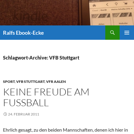
Suchen
Ralfs Ebook-Ecke
ZUM
PRIMÄR
INHALT
MENÜ
SPRINGEN
Schlagwort-Archive: VFB Stuttgart
SPORT
,
VFB STUTTGART
,
VFR AALEN
KEINE FREUDE AM
FUSSBALL
24. FEBRUAR 2011
Ehrlich gesagt, zu den beiden Mannschaften, denen ich hier in