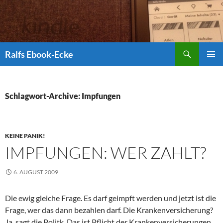
Suchen
Ralfs Ebook-Ecke
ZUM
PRIMÄR
INHALT
MENÜ
SPRINGEN
Schlagwort-Archive: Impfungen
KEINE PANIK!
IMPFUNGEN: WER ZAHLT?
6. AUGUST 2009
Die ewig gleiche Frage. Es darf geimpft werden und jetzt ist die
Frage, wer das dann bezahlen darf. Die Krankenversicherung?
Ja, sagt die Politk. Das ist Pflicht der Krankenversicherungen,