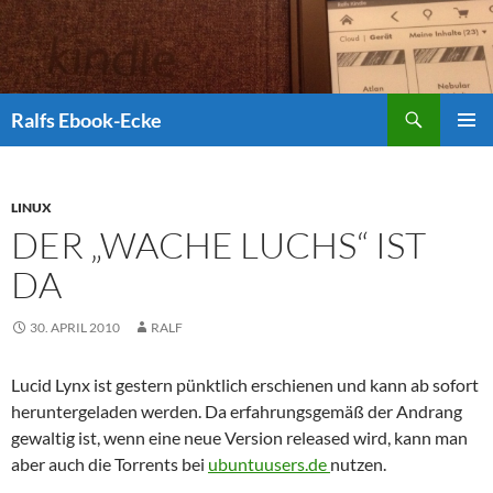
Suchen
Ralfs Ebook-Ecke
ZUM
PRIMÄR
INHALT
MENÜ
SPRINGEN
LINUX
DER „WACHE LUCHS“ IST
DA
30. APRIL 2010
RALF
Lucid Lynx ist gestern pünktlich erschienen und kann ab sofort
heruntergeladen werden. Da erfahrungsgemäß der Andrang
gewaltig ist, wenn eine neue Version released wird, kann man
aber auch die Torrents bei
ubuntuusers.de
nutzen.