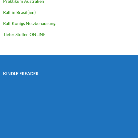
Praktikum Australien
Ralf in Brasil(ien)
Ralf Königs Netzbehausung
Tiefer Stollen ONLINE
KINDLE EREADER