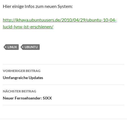
Hier einige Infos zum neuen System:
http://ikhaya.ubuntuusers.de/2010/04/29/ubuntu-10-04-
lucid-lynx-ist-erschienen/
LINUX
UBUNTU
Beitrags-
VORHERIGER BEITRAG
Navigation
Umfangreiche Updates
NÄCHSTER BEITRAG
Neuer Fernsehsender: SIXX