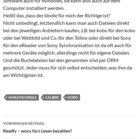
Software auch für Windows, sie kann also auch auf dem
Computer installiert werden.
Heißt das, dass der kindle für mich der Richtige ist?
Nicht unbedingt, letztendlich kann man auch Dateien direkt
bei den jeweiligen Anbietern kaufen, z.B. bei kobo für den kobo
oder bei Weltbild und Co. für den Tolino oder direkt bei Sony
für den eReader von Sony. Synchronisation ist da oft auch für
mehrere Geräte möglich, allerdings nicht für eigene Dateien.
Und die Buchdateien bei den genannten sind per DRM
geschützt. Jeder muss für sich selbst entscheiden, was ihm da
am Wichtigsten ist.
AMAZON KINDLE
CALIBRE
KOBO
Beitrags-
VORHERIGER BEITRAG
Navigation
Readfy – wozu fürs Lesen bezahlen?