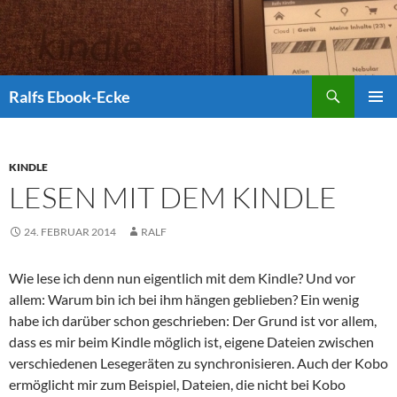
Suchen
Ralfs Ebook-Ecke
ZUM
PRIMÄR
INHALT
MENÜ
SPRINGEN
KINDLE
LESEN MIT DEM KINDLE
24. FEBRUAR 2014
RALF
Wie lese ich denn nun eigentlich mit dem Kindle? Und vor
allem: Warum bin ich bei ihm hängen geblieben? Ein wenig
habe ich darüber schon geschrieben: Der Grund ist vor allem,
dass es mir beim Kindle möglich ist, eigene Dateien zwischen
verschiedenen Lesegeräten zu synchronisieren. Auch der Kobo
ermöglicht mir zum Beispiel, Dateien, die nicht bei Kobo