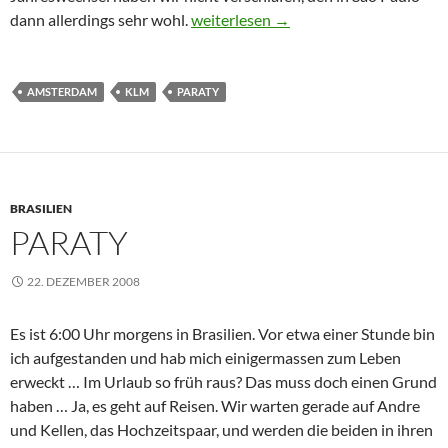
Ein Anruf aus der Zukunft
dann allerdings sehr wohl.
weiterlesen
→
AMSTERDAM
KLM
PARATY
BRASILIEN
PARATY
22. DEZEMBER 2008
Es ist 6:00 Uhr morgens in Brasilien. Vor etwa einer Stunde bin
ich aufgestanden und hab mich einigermassen zum Leben
erweckt … Im Urlaub so früh raus? Das muss doch einen Grund
haben … Ja, es geht auf Reisen. Wir warten gerade auf Andre
und Kellen, das Hochzeitspaar, und werden die beiden in ihren