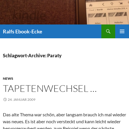
Suchen
Ralfs Ebook-Ecke
ZUM
PRIMÄR
INHALT
MENÜ
SPRINGEN
Schlagwort-Archive: Paraty
NEWS
TAPETENWECHSEL …
24. JANUAR 2009
Das alte Thema war schön, aber langsam brauch ich mal wieder
was neues. Es ist aber noch versteckt und kann leicht wieder
hervorgezaubert werden, zum Beispiel wenn der nächste