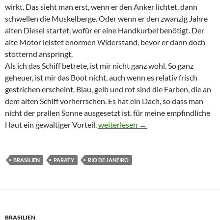
wirkt. Das sieht man erst, wenn er den Anker lichtet, dann
schwellen die Muskelberge. Oder wenn er den zwanzig Jahre
alten Diesel startet, wofür er eine Handkurbel benötigt. Der
alte Motor leistet enormen Widerstand, bevor er dann doch
stotternd anspringt.
Als ich das Schiff betrete, ist mir nicht ganz wohl. So ganz
geheuer, ist mir das Boot nicht, auch wenn es relativ frisch
gestrichen erscheint. Blau, gelb und rot sind die Farben, die an
dem alten Schiff vorherrschen. Es hat ein Dach, so dass man
nicht der prallen Sonne ausgesetzt ist, für meine empfindliche
Die Inselwelt von Paraty
Haut ein gewaltiger Vorteil.
weiterlesen
→
BRASILIEN
PARATY
RIO DE JANEIRO
BRASILIEN