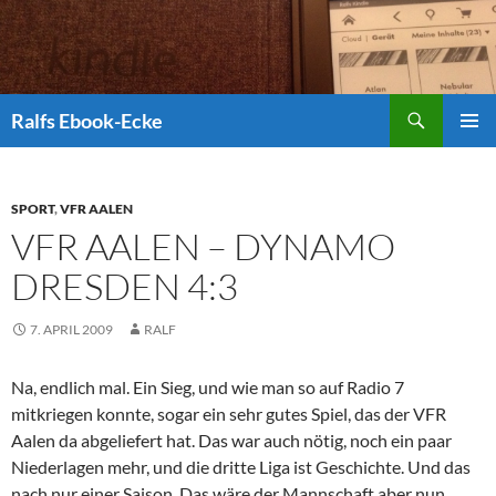
Suchen
Ralfs Ebook-Ecke
ZUM
PRIMÄR
INHALT
MENÜ
SPRINGEN
SPORT
,
VFR AALEN
VFR AALEN – DYNAMO
DRESDEN 4:3
7. APRIL 2009
RALF
Na, endlich mal. Ein Sieg, und wie man so auf Radio 7
mitkriegen konnte, sogar ein sehr gutes Spiel, das der VFR
Aalen da abgeliefert hat. Das war auch nötig, noch ein paar
Niederlagen mehr, und die dritte Liga ist Geschichte. Und das
nach nur einer Saison. Das wäre der Mannschaft aber nun