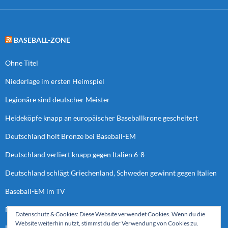
BASEBALL-ZONE
Ohne Titel
Niederlage im ersten Heimspiel
Legionäre sind deutscher Meister
Heideköpfe knapp an europäischer Baseballkrone gescheitert
Deutschland holt Bronze bei Baseball-EM
Deutschland verliert knapp gegen Italien 6-8
Deutschland schlägt Griechenland, Schweden gewinnt gegen Italien
Baseball-EM im TV
Deutschland verliert letztes Spiel der Vorrunde
Datenschutz & Cookies: Diese Website verwendet Cookies. Wenn du die
Website weiterhin nutzt, stimmst du der Verwendung von Cookies zu.
Heideköpfe bei “European Cup Final Four”