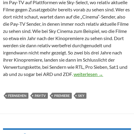
im Pay-TV auf Plattformen wie Sky-Select, wo relativ aktuelle
Filme gegen Zusatzgebühr bereits vorab zu sehen sind. Wer es
dort nicht schaut, wartet dann auf die „Cinema“-Sender, also
die Pay-TV Sender, in denen immer noch relativ aktuelle Filme
zu sehen sind. Wie bei Sky Cinema zum Beispiel, wo die Filme
so etwa ein Jahr nach der Kinopremiere zu sehen sind. Dort
werden sie dann relativ werbefrei durchgenudelt und
irgendwann nicht mehr gezeigt. So zwei bis drei Jahre nach
ihrer Kinopremiere, landen sie dann im Schlusslicht der
Verwertungskette, bei Sendern wie RTL, Pro Sieben, Sat1 und
Der Mythos von den „exklusiv
ab und zu sogar bei ARD und ZDF.
weiterlesen
→
FERNSEHEN
PAY-TV
PREMIERE
SKY