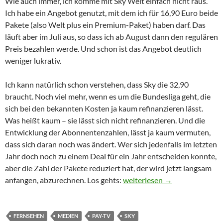
Wie auch immer, ich komme mit Sky Welt einfach nicht raus.
Ich habe ein Angebot genutzt, mit dem ich für 16,90 Euro beide
Pakete (also Welt plus ein Premium-Paket) haben darf. Das
läuft aber im Juli aus, so dass ich ab August dann den regulären
Preis bezahlen werde. Und schon ist das Angebot deutlich
weniger lukrativ.
Ich kann natürlich schon verstehen, dass Sky die 32,90
braucht. Noch viel mehr, wenn es um die Bundesliga geht, die
sich bei den bekannten Kosten ja kaum refinanzieren lässt.
Was heißt kaum – sie lässt sich nicht refinanzieren. Und die
Entwicklung der Abonnentenzahlen, lässt ja kaum vermuten,
dass sich daran noch was ändert. Wer sich jedenfalls im letzten
Jahr doch noch zu einem Deal für ein Jahr entscheiden konnte,
aber die Zahl der Pakete reduziert hat, der wird jetzt langsam
Sky – es wird mal wieder Zeit 
anfangen, abzurechnen. Los gehts:
weiterlesen
→
FERNSEHEN
MEDIEN
PAY-TV
SKY