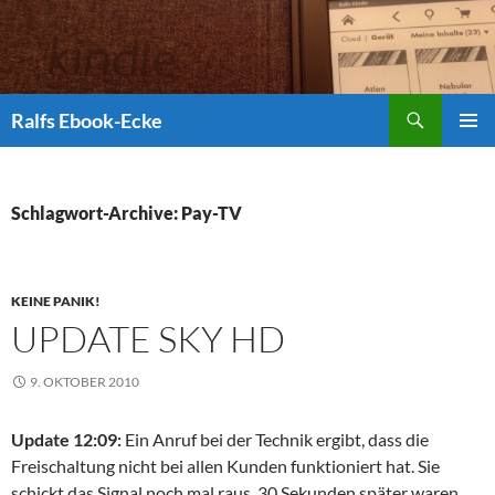
Suchen
Ralfs Ebook-Ecke
ZUM
PRIMÄR
INHALT
MENÜ
SPRINGEN
Schlagwort-Archive: Pay-TV
KEINE PANIK!
UPDATE SKY HD
9. OKTOBER 2010
Update 12:09:
Ein Anruf bei der Technik ergibt, dass die
Freischaltung nicht bei allen Kunden funktioniert hat. Sie
schickt das Signal noch mal raus. 30 Sekunden später waren